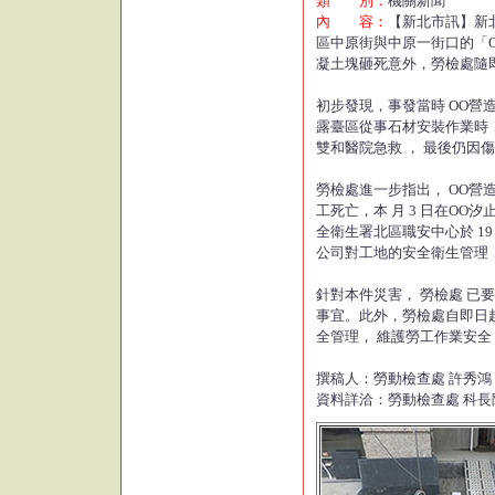
類 別：
機關新聞
內 容：
【新北市訊】新北
區中原街與中原一街口的「OO
凝土塊砸死意外，勞檢處隨
初步發現，事發當時 OO營造 
露臺區從事石材安裝作業時
雙和醫院急救 ， 最後仍因
勞檢處進一步指出， OO營造
工死亡，本 月 3 日在O
全衛生署北區職安中心於 1
公司對工地的安全衛生管理
針對本件災害， 勞檢處 
事宜。此外，勞檢處自即日起
全管理， 維護勞工作業安全
撰稿人：勞動檢查處 許秀鴻 226
資料詳洽：勞動檢查處 科長陳兆年 2